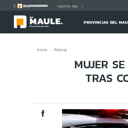
Click acá para ir directamente al contenido
NUESTRA RED
PROVINCIAS DEL MAU
Inicio
Policial
MUJER SE
TRAS CO