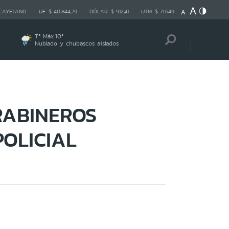
 CAYETANO
UF:
$ 40.844,79
DÓLAR:
$ 912,41
UTM:
$ 71.649
Tª Máx:
10
º
Nublado y chubascos aislados
RABINEROS
POLICIAL