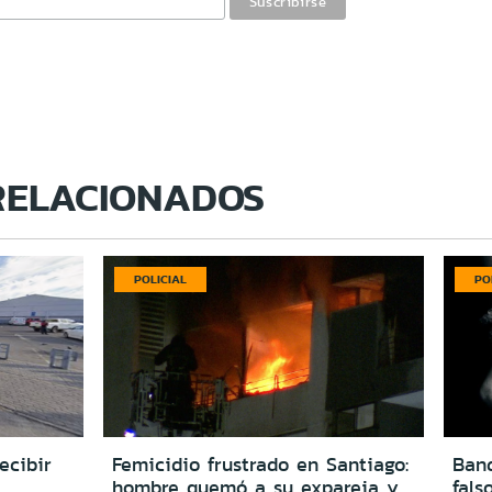
RELACIONADOS
POLICIAL
PO
ecibir
Femicidio frustrado en Santiago:
Ban
hombre quemó a su expareja y
fals