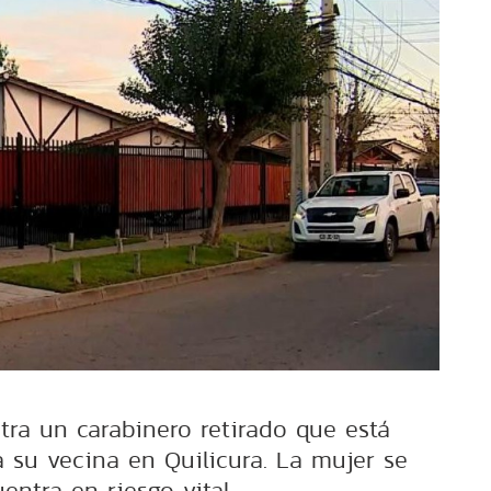
tra un carabinero retirado que está
 su vecina en Quilicura. La mujer se
entra en riesgo vital.