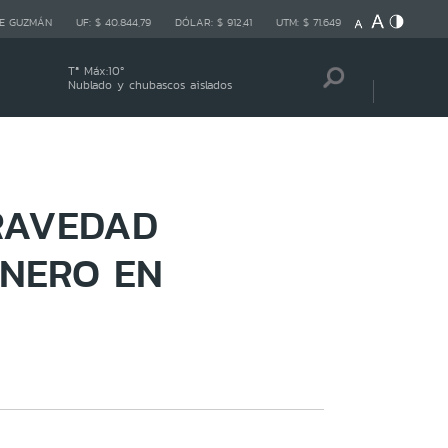
E GUZMÁN
UF:
$ 40.844,79
DÓLAR:
$ 912,41
UTM:
$ 71.649
Tª Máx:
10
º
Nublado y chubascos aislados
RAVEDAD
INERO EN