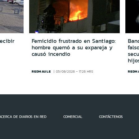
ecibir
Femicidio frustrado en Santiago:
Ban
hombre quemó a su expareja y
fals
causó incendio
secu
hijo
REDMAULE
REDM
05/08/2026 - 17:26 HRS
ACERCA DE DIARIOS EN RED
COMERCIAL
CONTÁCTENOS