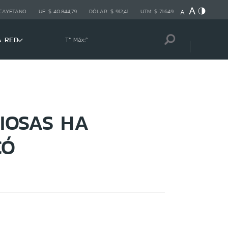
 CAYETANO
UF:
$ 40.844,79
DÓLAR:
$ 912,41
UTM:
$ 71.649
A RED
Tª Máx:
º
CIOSAS HA
CÓ