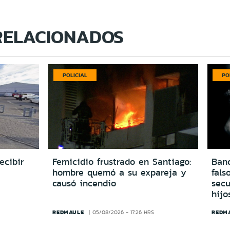
RELACIONADOS
POLICIAL
PO
ecibir
Femicidio frustrado en Santiago:
Ban
hombre quemó a su expareja y
fals
causó incendio
secu
hijo
REDMAULE
REDM
05/08/2026 - 17:26 HRS