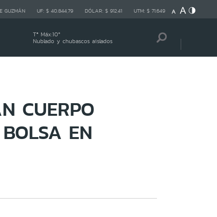
E GUZMÁN
UF:
$ 40.844,79
DÓLAR:
$ 912,41
UTM:
$ 71.649
Tª Máx:
10
º
Nublado y chubascos aislados
AN CUERPO
 BOLSA EN