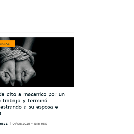
LICIAL
da citó a mecánico por un
o trabajo y terminó
estrando a su esposa e
s
AULE
01/08/2026 - 18:18 HRS