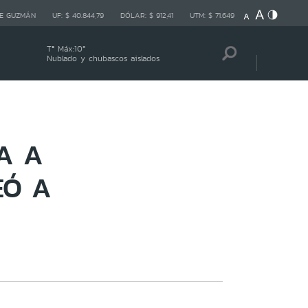
E GUZMÁN
UF:
$ 40.844,79
DÓLAR:
$ 912,41
UTM:
$ 71.649
Tª Máx:
10
º
Nublado y chubascos aislados
A A
EÓ A