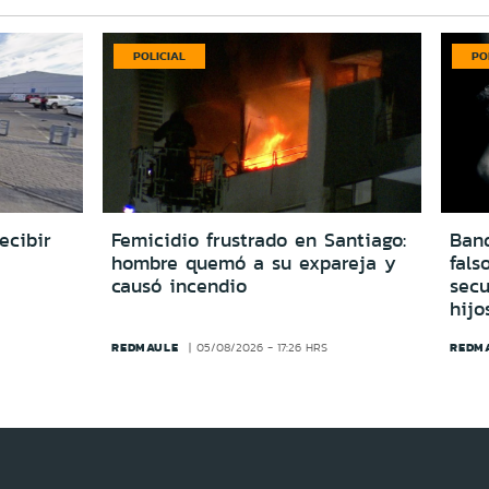
POLICIAL
PO
ecibir
Femicidio frustrado en Santiago:
Ban
hombre quemó a su expareja y
fals
causó incendio
secu
hijo
REDMAULE
REDM
05/08/2026 - 17:26 HRS