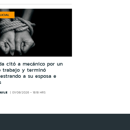
LICIAL
da citó a mecánico por un
o trabajo y terminó
estrando a su esposa e
s
AULE
01/08/2026 - 18:18 HRS