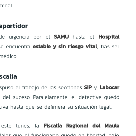
minal.
epartidor
SAMU
Hospital
 de urgencia por el
hasta el
estable y sin riesgo vital
se encuentra
, tras ser
médico.
scalía
SIP
Labocar
ispuso el trabajo de las secciones
y
 del suceso. Paralelamente, el detective quedó
va hasta que se definiera su situación legal.
Fiscalía Regional del Maule
 este lunes, la
ales que el funcionario quedó en libertad, bajo