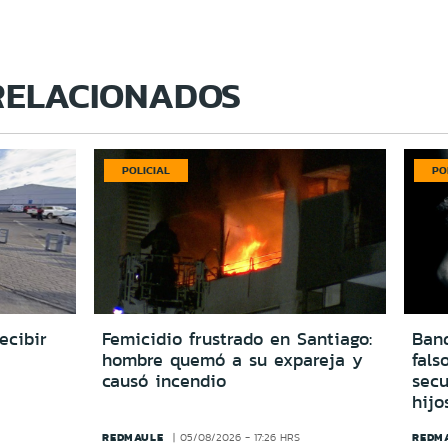
RELACIONADOS
POLICIAL
PO
ecibir
Femicidio frustrado en Santiago:
Ban
hombre quemó a su expareja y
fals
causó incendio
secu
hijo
REDMAULE
REDM
05/08/2026 - 17:26 HRS