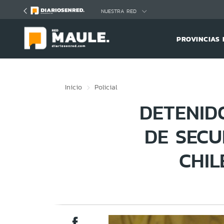
Click acá para ir directamente al contenido
NUESTRA RED
PROVINCIAS 
Inicio
Policial
DETENID
DE SECU
CHIL