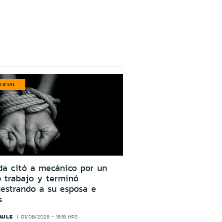
LICIAL
da citó a mecánico por un
o trabajo y terminó
estrando a su esposa e
s
AULE
01/08/2026 - 18:18 HRS