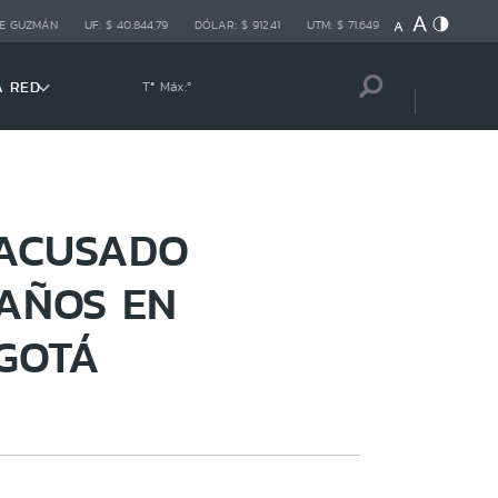
E GUZMÁN
UF:
$ 40.844,79
DÓLAR:
$ 912,41
UTM:
$ 71.649
A RED
Tª Máx:
º
 ACUSADO
 AÑOS EN
OGOTÁ