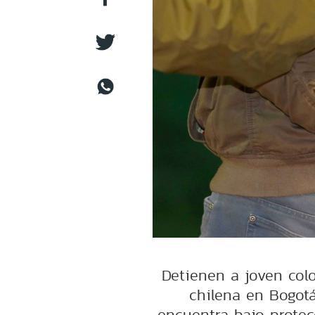
Detienen a joven col
chilena en Bogot
encuentra bajo protec