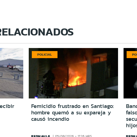
RELACIONADOS
POLICIAL
PO
ecibir
Femicidio frustrado en Santiago:
Ban
hombre quemó a su expareja y
fals
causó incendio
secu
hijo
REDMAULE
REDM
05/08/2026 - 17:26 HRS