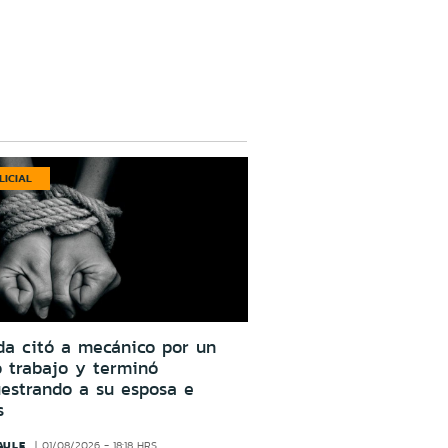
LICIAL
da citó a mecánico por un
o trabajo y terminó
estrando a su esposa e
s
AULE
01/08/2026 - 18:18 HRS