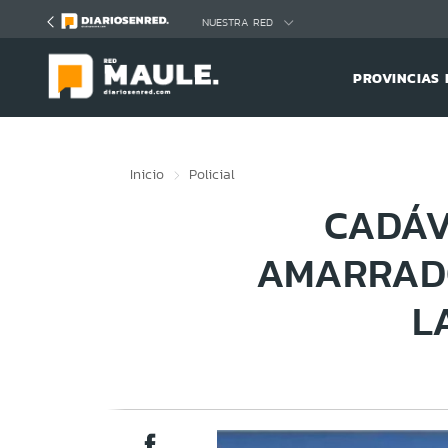
Click acá para ir directamente al contenido
NUESTRA RED
PROVINCIAS 
Inicio
Policial
CADÁV
AMARRADO
L