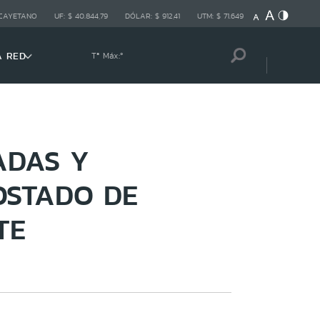
 CAYETANO
UF:
$ 40.844,79
DÓLAR:
$ 912,41
UTM:
$ 71.649
A RED
Tª Máx:
º
ADAS Y
OSTADO DE
TE