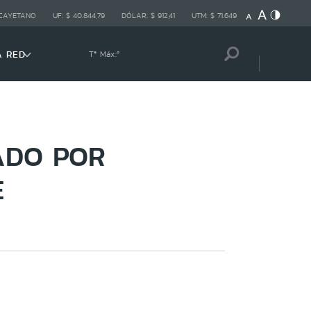
 CAYETANO
UF:
$ 40.844,79
DÓLAR:
$ 912,41
UTM:
$ 71.649
A RED
Tª Máx:
º
ADO POR
E