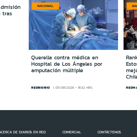
Admisión
NACIONAL
NA
 tras
Querella contra médica en
Rank
Hospital de Los Ángeles por
Esto
amputación múltiple
mej
Chil
REDBIOBIO
REDM
05/08/2026 - 16:32 HRS
ACERCA DE DIARIOS EN RED
COMERCIAL
CONTÁCTENOS