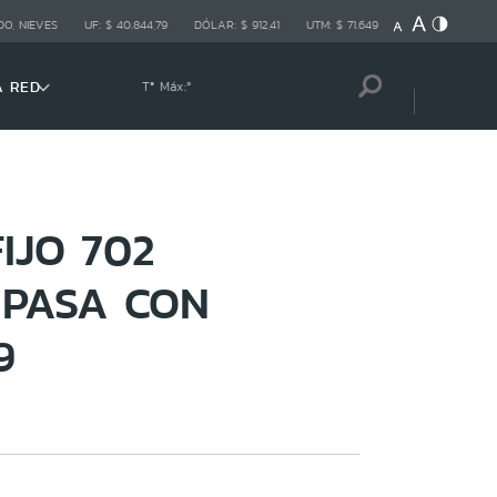
O, NIEVES
UF:
$ 40.844,79
DÓLAR:
$ 912,41
UTM:
$ 71.649
A RED
Tª Máx:
º
IJO 702
 PASA CON
9