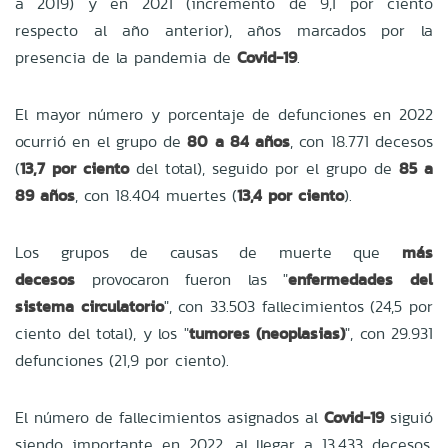
a 2019) y en 2021 (incremento de 9,1 por ciento
respecto al año anterior), años marcados por la
presencia de la pandemia de
Covid-19
.
El mayor número y porcentaje de defunciones en 2022
ocurrió en el grupo de
80 a 84 años
, con 18.771 decesos
(
13,7 por ciento
del total), seguido por el grupo de
85 a
89 años
, con 18.404 muertes (
13,4 por ciento
).
Los grupos de causas de muerte que
más
decesos
provocaron fueron las "
enfermedades del
sistema circulatorio
", con 33.503 fallecimientos (24,5 por
ciento del total), y los "
tumores (neoplasias)
", con 29.931
defunciones (21,9 por ciento).
El número de fallecimientos asignados al
Covid-19
siguió
siendo importante en 2022, al llegar a 13.433 decesos,