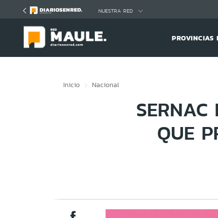
Click acá para ir directamente al contenido
NUESTRA RED
PROVINCIAS 
Inicio
Nacional
SERNAC 
QUE P