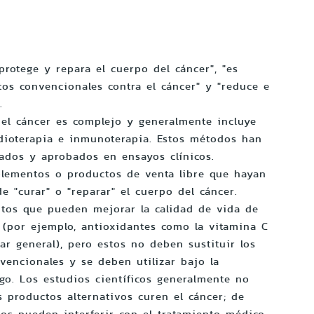
protege y repara el cuerpo del cáncer", "es
tos convencionales contra el cáncer" y "reduce e
.
del cáncer es complejo y generalmente incluye
radioterapia e inmunoterapia. Estos métodos han
ados y aprobados en ensayos clínicos.
plementos o productos de venta libre que hayan
 "curar" o "reparar" el cuerpo del cáncer.
tos que pueden mejorar la calidad de vida de
s (por ejemplo, antioxidantes como la vitamina C
ar general), pero estos no deben sustituir los
vencionales y se deben utilizar bajo la
go. Los estudios científicos generalmente no
s productos alternativos curen el cáncer; de
os pueden interferir con el tratamiento médico