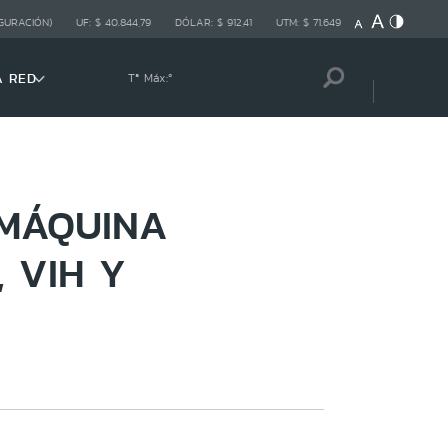
GURACIÓN)
UF:
$ 40.844,79
DÓLAR:
$ 912,41
UTM:
$ 71.649
A RED
Tª Máx:
º
 MÁQUINA
 VIH Y