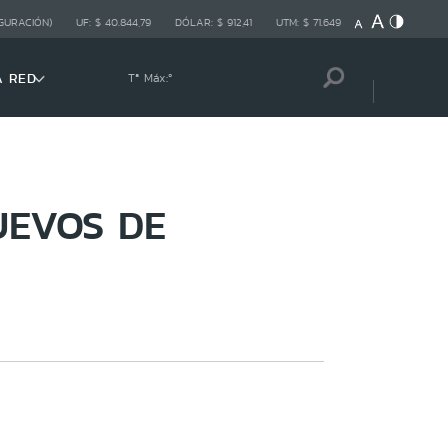
GURACIÓN)
UF:
$ 40.844,79
DÓLAR:
$ 912,41
UTM:
$ 71.649
A RED
Tª Máx:
º
UEVOS DE