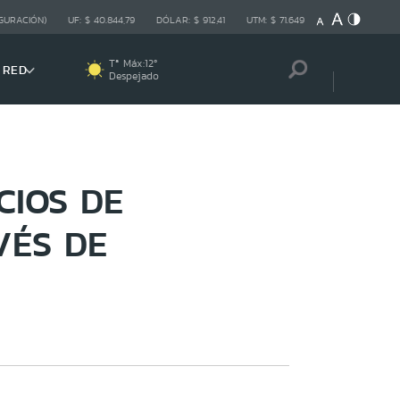
GURACIÓN)
UF:
$ 40.844,79
DÓLAR:
$ 912,41
UTM:
$ 71.649
Tª Máx:
12
º
 RED
Despejado
CIOS DE
VÉS DE