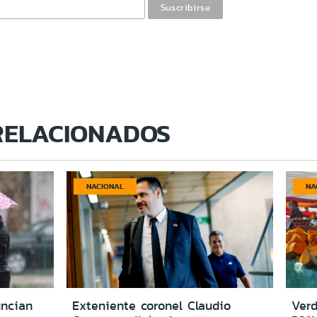
RELACIONADOS
NACIONAL
NA
uncian
Exteniente coronel Claudio
Verd