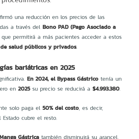
irmó una reducción en los precios de las
Bono PAD (Pago Asociado a
adas a través del
o que permitirá a más pacientes acceder a estos
 de salud públicos y privados
.
gías bariátricas en 2025
En 2024, el Bypass Gástrico
nificativa.
tenía un
2025
$4.993.380
pero en
su precio se reducirá a
.
50% del costo
ente solo paga el
, es decir,
l Estado cubre el resto.
Manga Gástrica
también disminuirá su arancel,