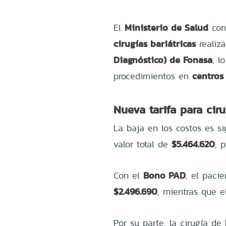
Ministerio de Salud
El
conf
cirugías bariátricas
realiz
Diagnóstico) de Fonasa
, l
centros
procedimientos en
Nueva tarifa para ciru
La baja en los costos es sig
$5.464.620
valor total de
, 
Bono PAD
Con el
, el paci
$2.496.690
, mientras que e
Por su parte, la cirugía de