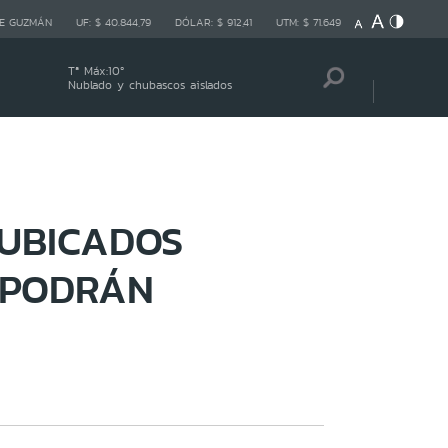
E GUZMÁN
UF:
$ 40.844,79
DÓLAR:
$ 912,41
UTM:
$ 71.649
Tª Máx:
10
º
Nublado y chubascos aislados
UBICADOS
 PODRÁN