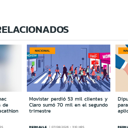
RELACIONADOS
NACIONAL
NA
nac
Movistar perdió 53 mil clientes y
Dipu
s de
Claro sumó 70 mil en el segundo
para
ecathlon
trimestre
apli
REDMAULE
REDM
HRS
07/08/2026 - 11:10 HRS