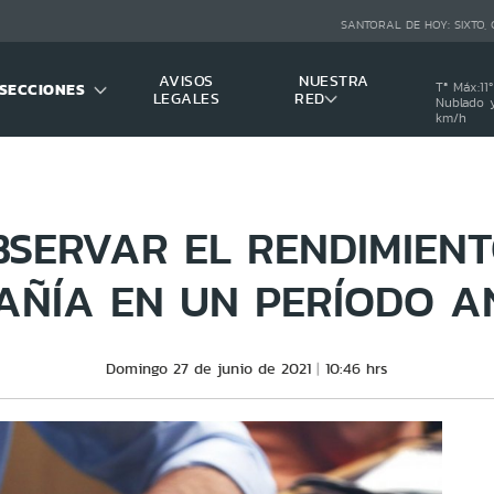
SANTORAL DE HOY:
SIXTO,
AVISOS
NUESTRA
SECCIONES
Tª Máx:
11
º
LEGALES
RED
Nublado y
km/h
SERVAR EL RENDIMIEN
AÑÍA EN UN PERÍODO A
Domingo 27 de junio de 2021
10:46 hrs