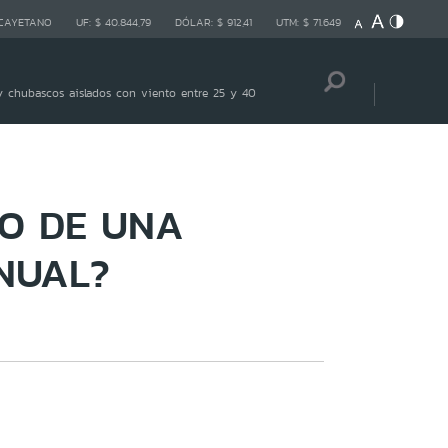
 CAYETANO
UF:
$ 40.844,79
DÓLAR:
$ 912,41
UTM:
$ 71.649
 chubascos aislados con viento entre 25 y 40
TO DE UNA
NUAL?