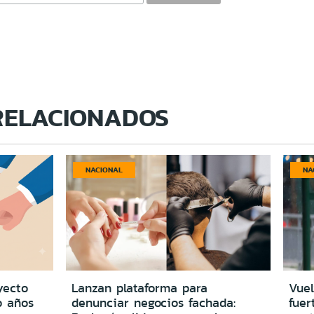
RELACIONADOS
NACIONAL
NA
yecto
Lanzan plataforma para
Vuel
o años
denunciar negocios fachada:
fuer