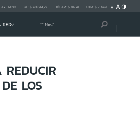
 CAYETANO
UF:
$ 40.844,79
DÓLAR:
$ 912,41
UTM:
$ 71.649
A RED
Tª Máx:
º
A REDUCIR
 DE LOS