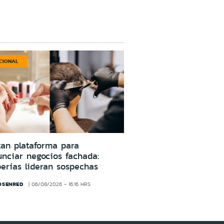
CIONAL
an plataforma para
nciar negocios fachada:
erías lideran sospechas
OSENRED
06/08/2026 - 16:16 HRS