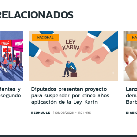
RELACIONADOS
NACIONAL
NA
lientes y
Diputados presentan proyecto
Lanz
 segundo
para suspender por cinco años
denu
aplicación de la Ley Karin
Barb
REDMAULE
DIARI
06/08/2026 - 17:21 HRS