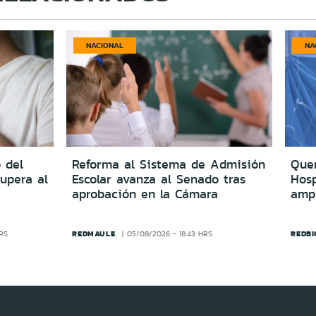
NACIONAL
NA
 del
Reforma al Sistema de Admisión
Quer
upera al
Escolar avanza al Senado tras
Hosp
aprobación en la Cámara
amp
REDMAULE
REDBI
HRS
05/08/2026 - 18:43 HRS