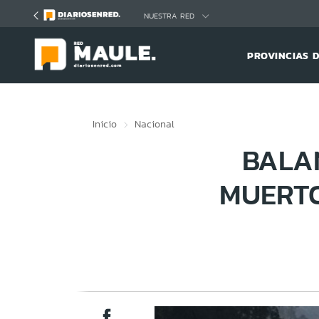
Click acá para ir directamente al contenido
NUESTRA RED
PROVINCIAS 
Inicio
Nacional
BALA
MUERTO