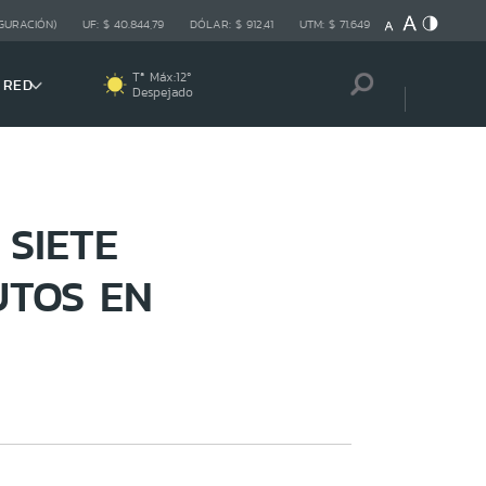
GURACIÓN)
UF:
$ 40.844,79
DÓLAR:
$ 912,41
UTM:
$ 71.649
Tª Máx:
12
º
 RED
Despejado
SIETE
UTOS EN