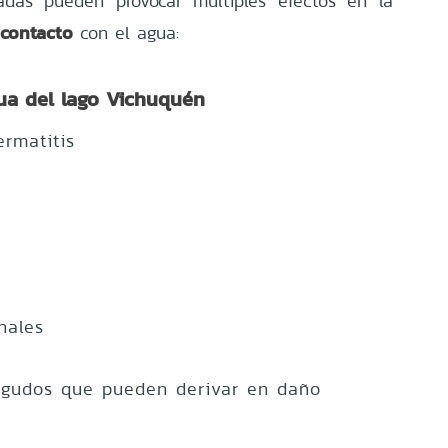
tadas pueden provocar múltiples efectos en la
contacto
con el agua:
gua del lago Vichuquén
ermatitis
nales
agudos que pueden derivar en daño