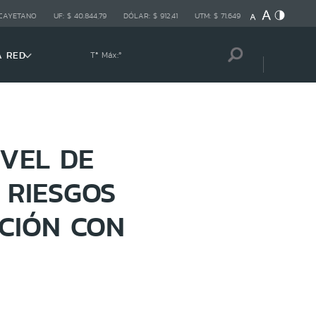
 CAYETANO
UF:
$ 40.844,79
DÓLAR:
$ 912,41
UTM:
$ 71.649
A RED
Tª Máx:
º
VEL DE
 RIESGOS
CIÓN CON