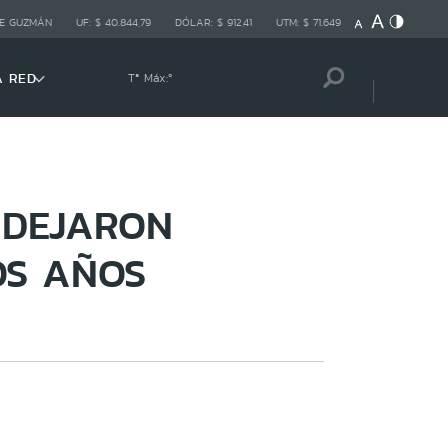
E GUZMÁN
UF:
$ 40.844,79
DÓLAR:
$ 912,41
UTM:
$ 71.649
A RED
Tª Máx:
º
 DEJARON
OS AÑOS