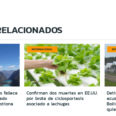
RELACIONADOS
INTERNACIONAL
IN
s fallece
Confirman dos muertes en EE.UU.
Deti
vado
por brote de ciclosporiasis
acus
estiona
asociado a lechugas
Boli
quie