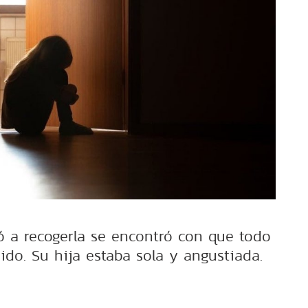
 a recogerla se encontró con que todo
ido. Su hija estaba sola y angustiada.