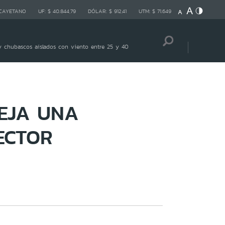
 CAYETANO
UF:
$ 40.844,79
DÓLAR:
$ 912,41
UTM:
$ 71.649
 chubascos aislados con viento entre 25 y 40
EJA UNA
ECTOR