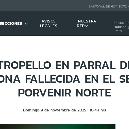
SANTORAL DE HOY:
SIXTO,
AVISOS
NUESTRA
SECCIONES
Tª Máx:
11
º
LEGALES
RED
Nublado y
km/h
ATROPELLO EN PARRAL D
ONA FALLECIDA EN EL S
PORVENIR NORTE
Domingo 9 de noviembre de 2025
10:44 hrs