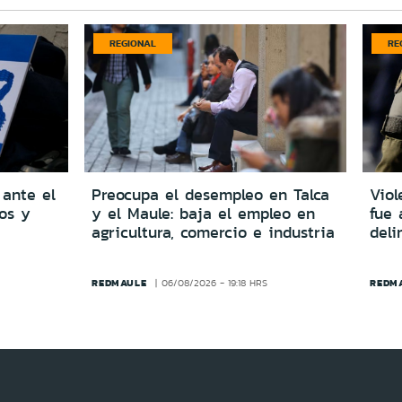
REGIONAL
RE
 ante el
Preocupa el desempleo en Talca
Viol
dos y
y el Maule: baja el empleo en
fue 
agricultura, comercio e industria
del
REDMAULE
REDM
06/08/2026 - 19:18 HRS