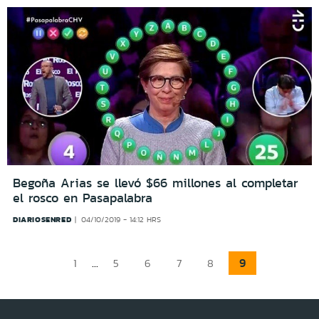
Begoña Arias se llevó $66 millones al completar
el rosco en Pasapalabra
DIARIOSENRED
04/10/2019 - 14:12 HRS
...
9
1
5
6
7
8