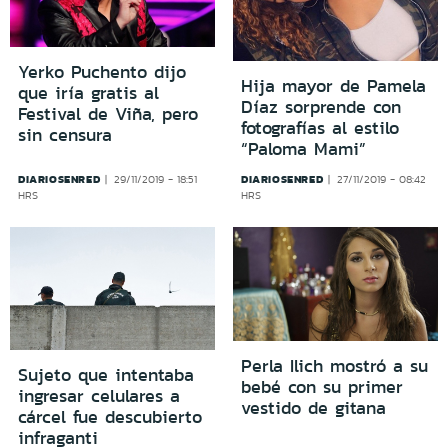
Yerko Puchento dijo
Hija mayor de Pamela
que iría gratis al
Díaz sorprende con
Festival de Viña, pero
fotografías al estilo
sin censura
“Paloma Mami”
DIARIOSENRED
DIARIOSENRED
29/11/2019 - 18:51
27/11/2019 - 08:42
HRS
HRS
Perla Ilich mostró a su
Sujeto que intentaba
bebé con su primer
ingresar celulares a
vestido de gitana
cárcel fue descubierto
infraganti