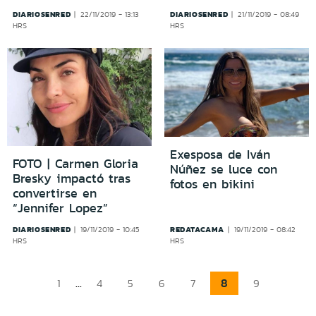
DIARIOSENRED
DIARIOSENRED
22/11/2019 - 13:13
21/11/2019 - 08:49
HRS
HRS
Exesposa de Iván
FOTO | Carmen Gloria
Núñez se luce con
Bresky impactó tras
fotos en bikini
convertirse en
“Jennifer Lopez”
DIARIOSENRED
REDATACAMA
19/11/2019 - 10:45
19/11/2019 - 08:42
HRS
HRS
...
8
1
4
5
6
7
9