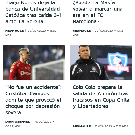
Tiago Nunes deja la
¿Puede La Masía
banca de Universidad
volver a marcar una
Católica tras caída 3-1
era en el FC
ante La Serena
Barcelona?
REDMAULE
REDMAULE
25/05/2025 - 18:32
22/05/2025 - 10:12
HRS
HRS
“No fue un accidente”:
Colo Colo prepara la
Cristóbal Campos
salida de Almirón tras
admite que provocó el
fracasos en Copa Chile
choque por depresión
y Libertadores
severa
DIARIOSENRED
16/05/2025 -
REDMAULE
09:38 HRS
15/05/2025 - 17:11 HRS