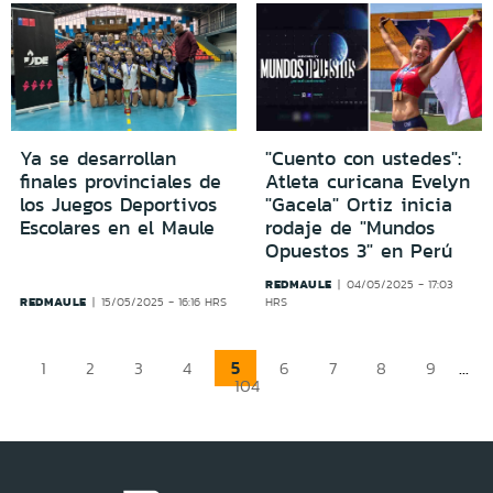
Ya se desarrollan
"Cuento con ustedes":
finales provinciales de
Atleta curicana Evelyn
los Juegos Deportivos
"Gacela" Ortiz inicia
Escolares en el Maule
rodaje de "Mundos
Opuestos 3" en Perú
REDMAULE
04/05/2025 - 17:03
REDMAULE
15/05/2025 - 16:16 HRS
HRS
5
...
1
2
3
4
6
7
8
9
104