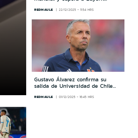
Múnich y Arsenal
REDMAULE
22/12/2025 - 11:54 HRS
Gustavo Álvarez confirma su
salida de Universidad de Chile
tras “desgaste” y diferencias con
REDMAULE
01/12/2025 - 16:45 HRS
la dirigencia