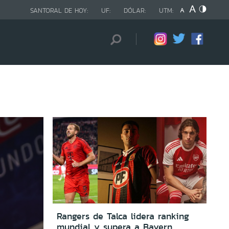
SANTORAL DE HOY:
UF:
DÓLAR:
UTM:
Rangers de Talca lidera ranking
mundial y supera a Bayern