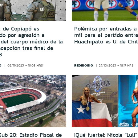
a de Copiapó es
Polémica por entradas 
do por agresión a
mil para el partido entr
del cuerpo médico de la
Huachipato vs U. de Chil
cepción tras final de
B
D
REDBIOBIO
02/11/2025 - 16:03 HRS
27/10/2025 - 18:17 HRS
ub 20: Estadio Fiscal de
¡Qué fuerte!: Nicole ''Luli