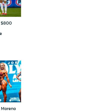
a $800
e
e
'' Moreno