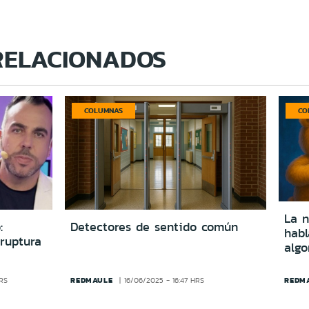
RELACIONADOS
COLUMNAS
CO
La n
:
Detectores de sentido común
hab
ruptura
algo
REDMAULE
REDM
HRS
16/06/2025 - 16:47 HRS