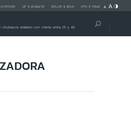
 CAYETANO
UF:
$ 40.844,79
DÓLAR:
$ 912,41
UTM:
$ 71.649
 chubascos aislados con viento entre 25 y 40
NZADORA