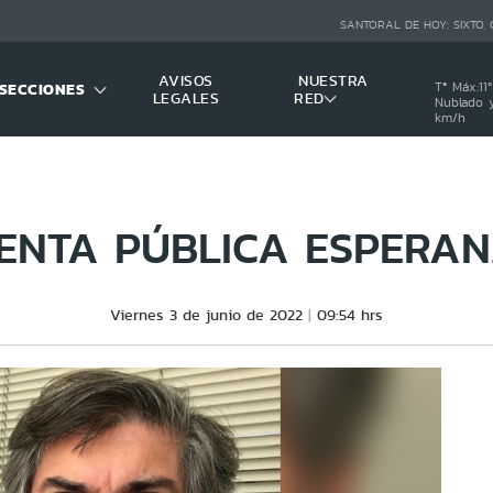
SANTORAL DE HOY:
SIXTO,
AVISOS
NUESTRA
SECCIONES
Tª Máx:
11
º
LEGALES
RED
Nublado y
km/h
ENTA PÚBLICA ESPERA
Viernes 3 de junio de 2022
09:54 hrs