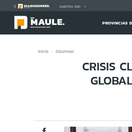
Click acá para ir directamente al contenido
NUESTRA RED
PROVINCIAS 
Inicio
Columnas
CRISIS C
GLOBAL