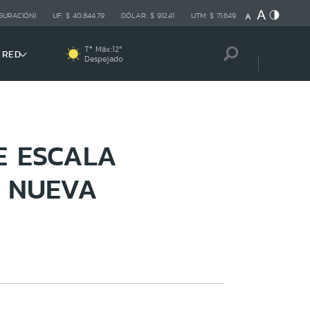
GURACIÓN)
UF:
$ 40.844,79
DÓLAR:
$ 912,41
UTM:
$ 71.649
Tª Máx:
12
º
 RED
Despejado
DE ESCALA
A NUEVA