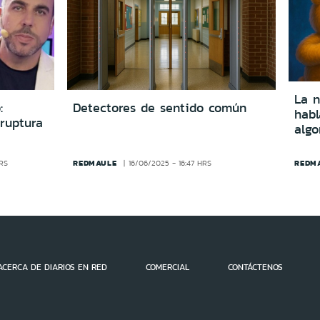
La n
:
Detectores de sentido común
hab
ruptura
algo
REDMAULE
REDM
HRS
16/06/2025 - 16:47 HRS
ACERCA DE DIARIOS EN RED
COMERCIAL
CONTÁCTENOS