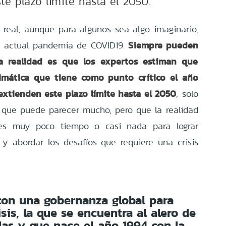
te plazo límite hasta el 2050.
es real, aunque para algunos sea algo imaginario,
Siempre pueden
a actual pandemia de COVID19.
 la realidad es que los expertos estiman que
limática que tiene como punto crítico el año
extienden este plazo límite hasta el 2050
, solo
 que puede parecer mucho, pero que la realidad
s muy poco tiempo o casi nada para lograr
l y abordar los desafíos que requiere una crisis
on una gobernanza global para
sis, la que se encuentra al alero de
as y que nace el año 1994 con la