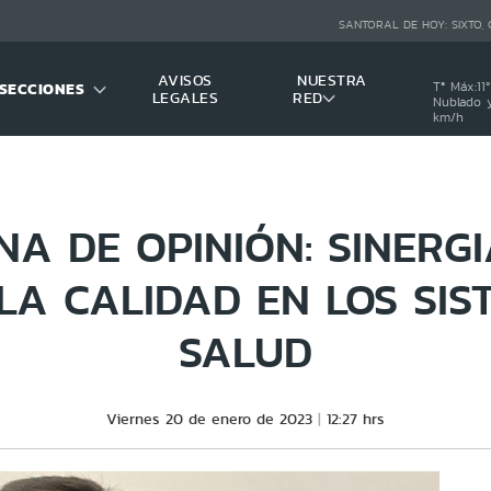
SANTORAL DE HOY:
SIXTO,
AVISOS
NUESTRA
SECCIONES
Tª Máx:
11
º
LEGALES
RED
Nublado y
km/h
A DE OPINIÓN: SINERG
LA CALIDAD EN LOS SIS
SALUD
Viernes 20 de enero de 2023
12:27 hrs