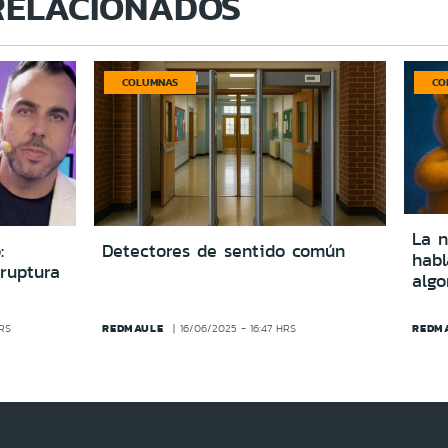
RELACIONADOS
COLUMNAS
CO
La n
:
Detectores de sentido común
hab
ruptura
algo
REDMAULE
REDM
HRS
16/06/2025 - 16:47 HRS