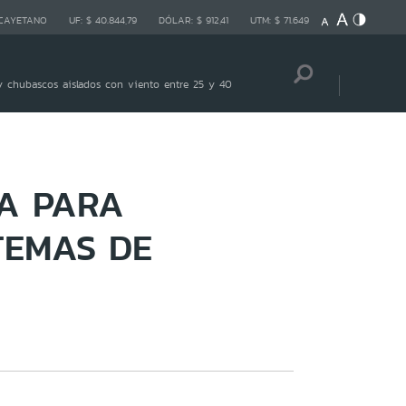
 CAYETANO
UF:
$ 40.844,79
DÓLAR:
$ 912,41
UTM:
$ 71.649
 chubascos aislados con viento entre 25 y 40
IA PARA
TEMAS DE