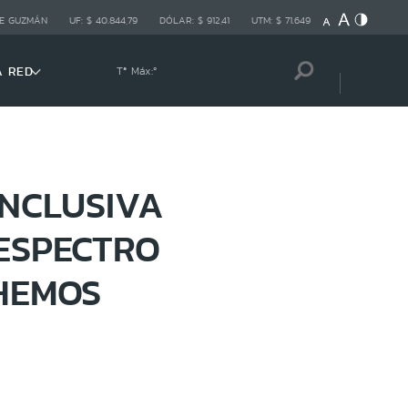
E GUZMÁN
UF:
$ 40.844,79
DÓLAR:
$ 912,41
UTM:
$ 71.649
A RED
Tª Máx:
º
INCLUSIVA
ESPECTRO
 HEMOS