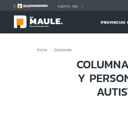
Click acá para ir directamente al contenido
NUESTRA RED
PROVINCIAS 
Inicio
Columnas
COLUMNA 
Y PERSO
AUTIS