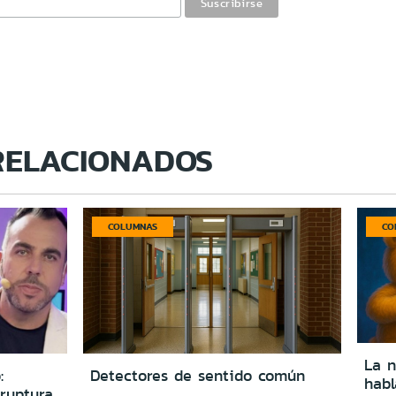
RELACIONADOS
COLUMNAS
CO
La n
:
Detectores de sentido común
hab
ruptura