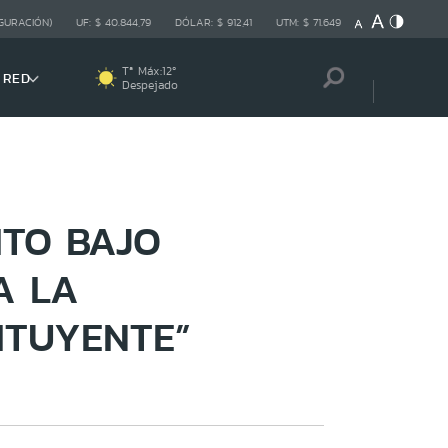
GURACIÓN)
UF:
$ 40.844,79
DÓLAR:
$ 912,41
UTM:
$ 71.649
Tª Máx:
12
º
 RED
Despejado
ITO BAJO
A LA
ITUYENTE”