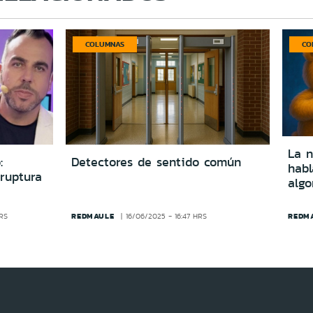
COLUMNAS
CO
La n
:
Detectores de sentido común
hab
ruptura
algo
REDMAULE
REDM
HRS
16/06/2025 - 16:47 HRS