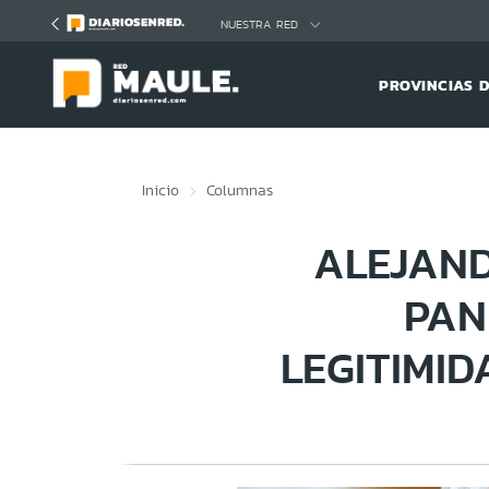
Click acá para ir directamente al contenido
NUESTRA RED
PROVINCIAS 
Inicio
Columnas
ALEJAND
PAN
LEGITIMI