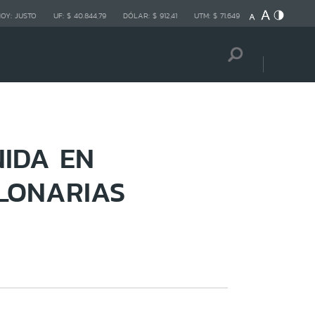
HOY:
JUSTO
UF:
$ 40.844,79
DÓLAR:
$ 912,41
UTM:
$ 71.649
NIDA EN
LLONARIAS