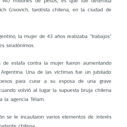
s 140 millones de pesos, es que fue detenida
h Givovich, tarotista chilena, en la ciudad de
entino, la mujer de 43 años realizaba “trabajos”
ntes seudónimos.
s de estafa contra la mujer fueron aumentando
Argentina. Una de las víctimas fue un jubilado
pesos para curar a su esposa de una grave
ando volvió al lugar la supuesta bruja chilena
a la agencia Télam.
n se le incautaron varios elementos de interés
patente chilena.