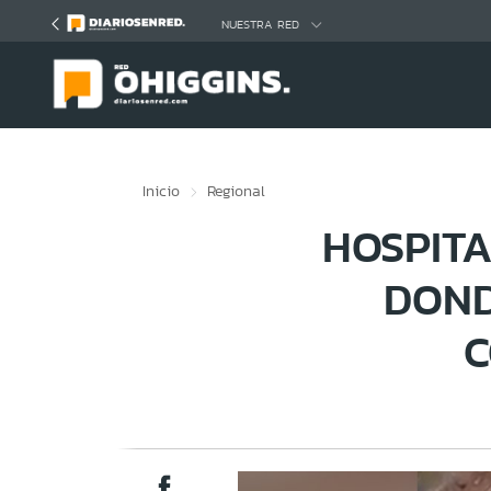
Click acá para ir directamente al contenido
NUESTRA RED
Inicio
Regional
HOSPIT
DOND
C