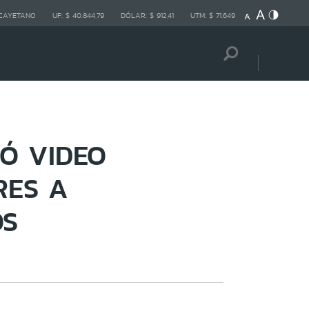
 CAYETANO
UF:
$ 40.844,79
DÓLAR:
$ 912,41
UTM:
$ 71.649
Ó VIDEO
RES A
OS