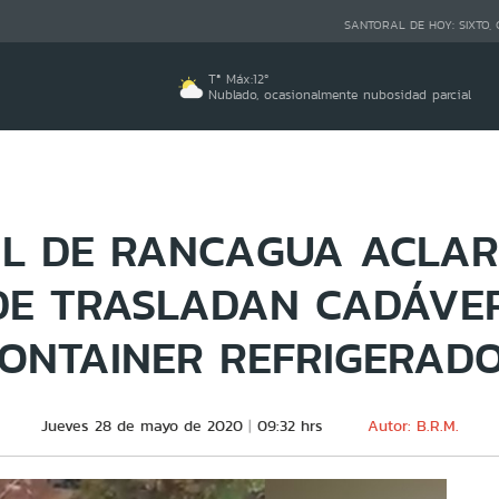
SANTORAL DE HOY:
SIXTO,
Tª Máx:
12
º
Nublado, ocasionalmente nubosidad parcial
AL DE RANCAGUA ACLAR
E TRASLADAN CADÁVE
ONTAINER REFRIGERAD
Jueves 28 de mayo de 2020
09:32 hrs
Autor: B.R.M.