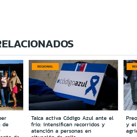
RELACIONADOS
REGIONAL
RE
per
Talca activa Código Azul ante el
Preo
n de
frío: intensifican recorridos y
y el
y
atención a personas en
agri