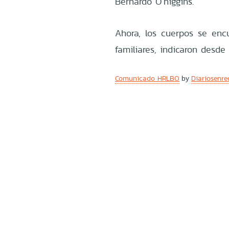
Bernardo O’higgins.
Ahora, los cuerpos se enc
familiares, indicaron desde 
Comunicado HRLBO
Diariosenre
by