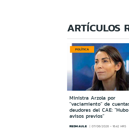
ARTÍCULOS 
POLÍTICA
Ministra Arzola por
''vaciamiento'' de cuenta
deudores del CAE: ''Hub
avisos previos''
REDMAULE
07/06/2026 - 16:42 HRS