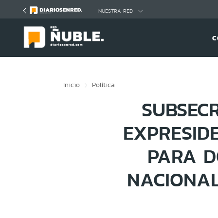
Click acá para ir directamente al contenido
NUESTRA RED
C
Inicio
Política
SUBSEC
EXPRESID
PARA D
NACIONAL