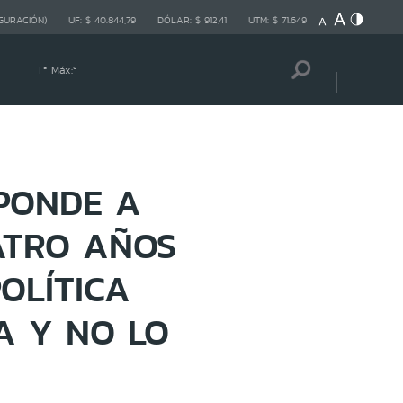
GURACIÓN)
UF:
$ 40.844,79
DÓLAR:
$ 912,41
UTM:
$ 71.649
Tª Máx:
º
PONDE A
ATRO AÑOS
OLÍTICA
A Y NO LO