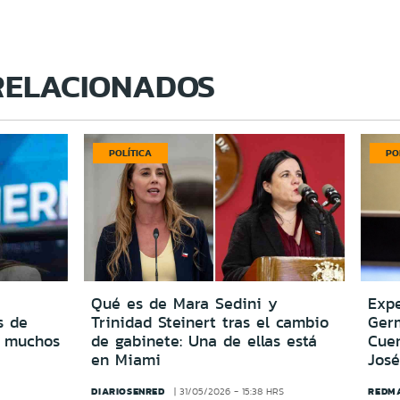
RELACIONADOS
POLÍTICA
PO
Qué es de Mara Sedini y
Expe
s de
Trinidad Steinert tras el cambio
Ger
o muchos
de gabinete: Una de ellas está
Cuen
en Miami
José
DIARIOSENRED
REDM
31/05/2026 - 15:38 HRS