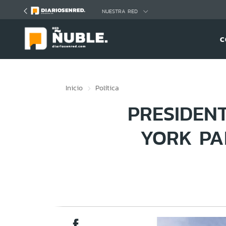
Click acá para ir directamente al contenido
NUESTRA RED
C
Inicio
Política
PRESIDEN
YORK PA