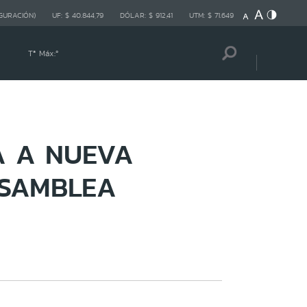
GURACIÓN)
UF:
$ 40.844,79
DÓLAR:
$ 912,41
UTM:
$ 71.649
Tª Máx:
º
A A NUEVA
ASAMBLEA