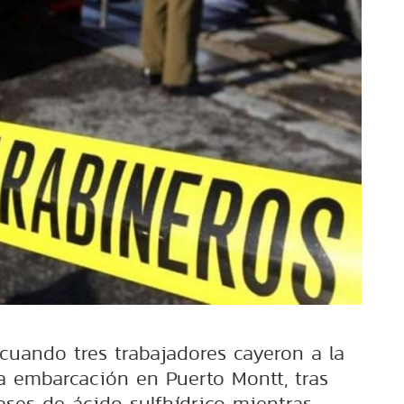
 cuando tres trabajadores cayeron a la
a embarcación en Puerto Montt, tras
ases de ácido sulfhídrico mientras