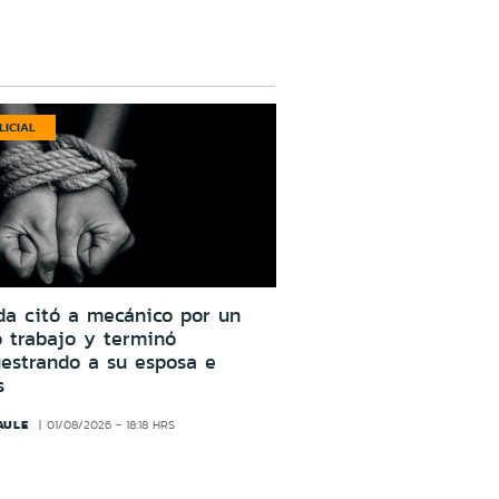
LICIAL
da citó a mecánico por un
o trabajo y terminó
estrando a su esposa e
s
AULE
01/08/2026 - 18:18 HRS