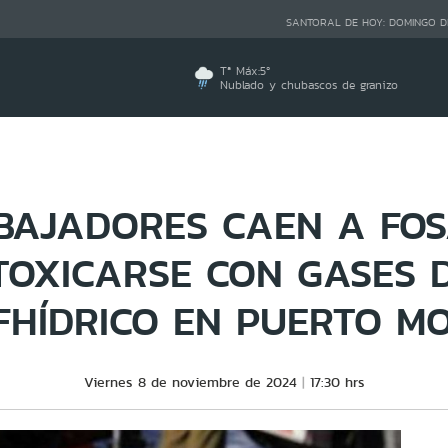
SANTORAL DE HOY:
DOMINGO D
Tª Máx:
5
º
Nublado y chubascos de granizo
BAJADORES CAEN A FOS
TOXICARSE CON GASES 
FHÍDRICO EN PUERTO M
Viernes 8 de noviembre de 2024
17:30 hrs