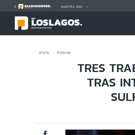
Click acá para ir directamente al contenido
NUESTRA RED
Inicio
Policial
TRES TRA
TRAS IN
SUL