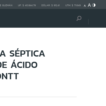
E GUZMÁN
UF:
$ 40.844,79
DÓLAR:
$ 912,41
UTM:
$ 71.649
A SÉPTICA
DE ÁCIDO
ONTT