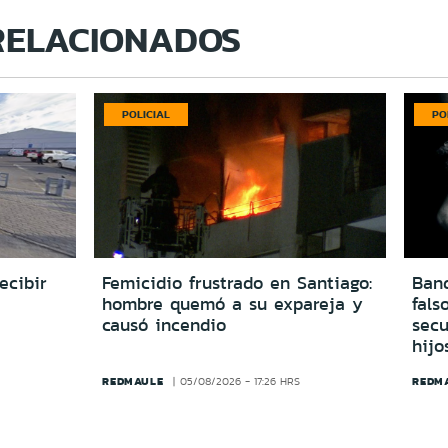
RELACIONADOS
POLICIAL
PO
ecibir
Femicidio frustrado en Santiago:
Ban
hombre quemó a su expareja y
fals
causó incendio
secu
hijo
REDMAULE
REDM
05/08/2026 - 17:26 HRS