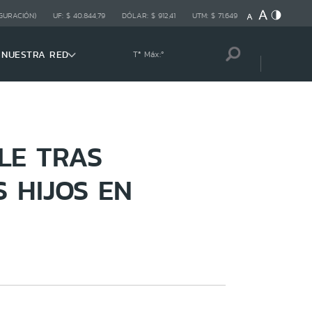
GURACIÓN)
UF:
$ 40.844,79
DÓLAR:
$ 912,41
UTM:
$ 71.649
NUESTRA RED
Tª Máx:
º
LE TRAS
 HIJOS EN