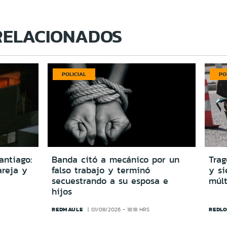
RELACIONADOS
POLICIAL
PO
antiago:
Banda citó a mecánico por un
Trag
reja y
falso trabajo y terminó
y si
secuestrando a su esposa e
múlt
hijos
REDMAULE
REDLO
01/08/2026 - 18:18 HRS