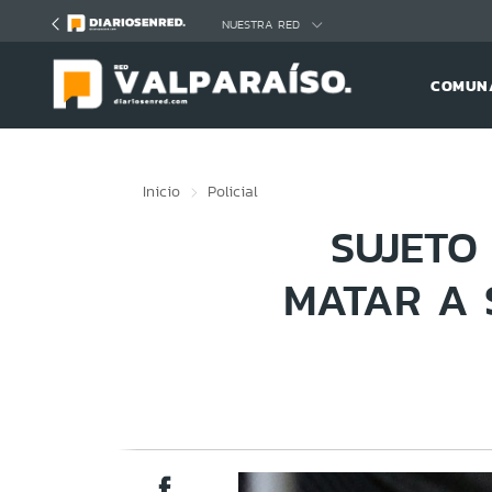
Click acá para ir directamente al contenido
NUESTRA RED
COMUNA
Inicio
Policial
SUJETO
MATAR A 