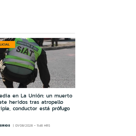
LICIAL
edia en La Unión: un muerto
ete heridos tras atropello
iple, conductor está prófugo
SRIOS
01/08/2026 - 11:46 HRS