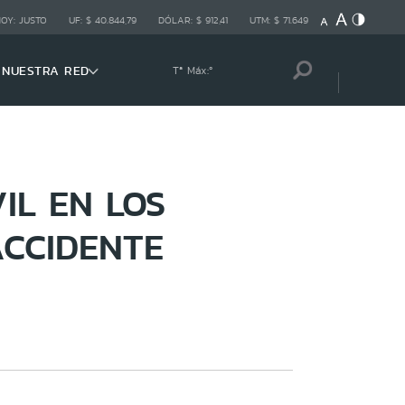
HOY:
JUSTO
UF:
$ 40.844,79
DÓLAR:
$ 912,41
UTM:
$ 71.649
NUESTRA RED
Tª Máx:
º
L EN LOS
CCIDENTE