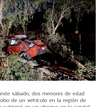
este sábado, dos menores de edad
robo de un vehículo en la región de
ue culminó en un choque en la capital: