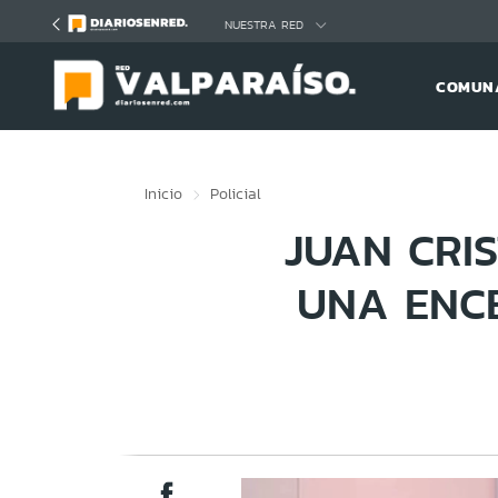
Click acá para ir directamente al contenido
NUESTRA RED
COMUNA
Inicio
Policial
JUAN CRI
UNA ENCE