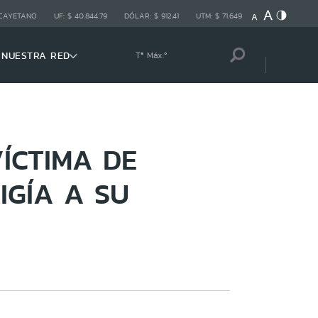
 CAYETANO
UF:
$ 40.844,79
DÓLAR:
$ 912,41
UTM:
$ 71.649
NUESTRA RED
Tª Máx:
º
ÍCTIMA DE
IGÍA A SU