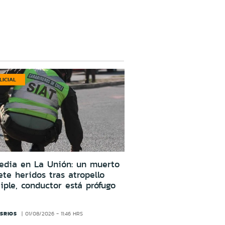
LICIAL
edia en La Unión: un muerto
ete heridos tras atropello
iple, conductor está prófugo
SRIOS
01/08/2026 - 11:46 HRS