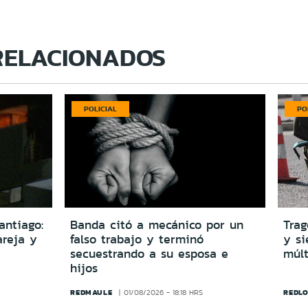
RELACIONADOS
POLICIAL
PO
antiago:
Banda citó a mecánico por un
Trag
reja y
falso trabajo y terminó
y si
secuestrando a su esposa e
múlt
hijos
REDMAULE
REDLO
01/08/2026 - 18:18 HRS