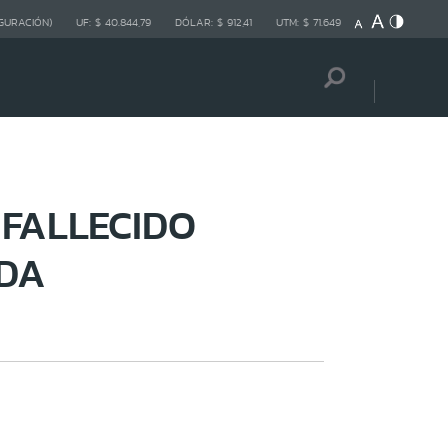
GURACIÓN)
UF:
$ 40.844,79
DÓLAR:
$ 912,41
UTM:
$ 71.649
 FALLECIDO
IDA