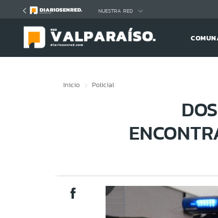
Click acá para ir directamente al contenido
NUESTRA RED
COMUNA
Inicio
Policial
DOS
ENCONTR