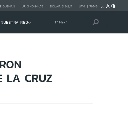
E GUZMÁN
UF:
$ 40.844,79
DÓLAR:
$ 912,41
UTM:
$ 71.649
NUESTRA RED
Tª Máx:
º
ERON
 LA CRUZ