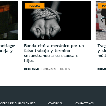
POLICIAL
PO
antiago:
Banda citó a mecánico por un
Trag
reja y
falso trabajo y terminó
y si
secuestrando a su esposa e
múlt
hijos
REDMAULE
REDLO
01/08/2026 - 18:18 HRS
ACERCA DE DIARIOS EN RED
COMERCIAL
CONTÁCTENOS