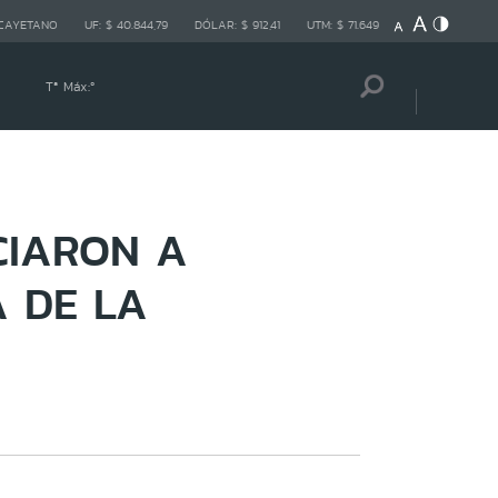
 CAYETANO
UF:
$ 40.844,79
DÓLAR:
$ 912,41
UTM:
$ 71.649
Tª Máx:
º
CIARON A
 DE LA