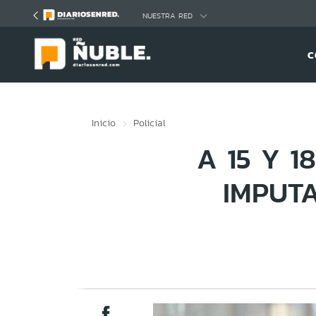
Click acá para ir directamente al contenido
NUESTRA RED
C
Inicio
Policial
A 15 Y 
IMPUT