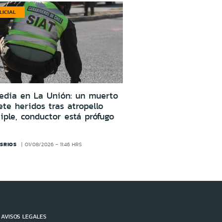
LICIAL
edia en La Unión: un muerto
ete heridos tras atropello
iple, conductor está prófugo
SRIOS
01/08/2026 - 11:46 HRS
AVISOS LEGALES