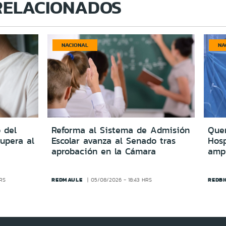
RELACIONADOS
NACIONAL
NA
 del
Reforma al Sistema de Admisión
Quer
upera al
Escolar avanza al Senado tras
Hosp
aprobación en la Cámara
amp
REDMAULE
REDBI
HRS
05/08/2026 - 18:43 HRS