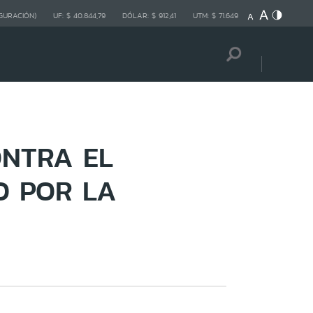
GURACIÓN)
UF:
$ 40.844,79
DÓLAR:
$ 912,41
UTM:
$ 71.649
ONTRA EL
O POR LA