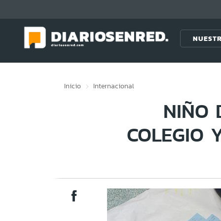
Click acá para ir directamente al contenido
NUESTR
Inicio
Internacional
NIÑO 
COLEGIO 