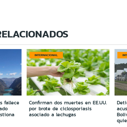
RELACIONADOS
INTERNACIONAL
IN
s fallece
Confirman dos muertes en EE.UU.
Deti
vado
por brote de ciclosporiasis
acus
estiona
asociado a lechugas
Boli
quie