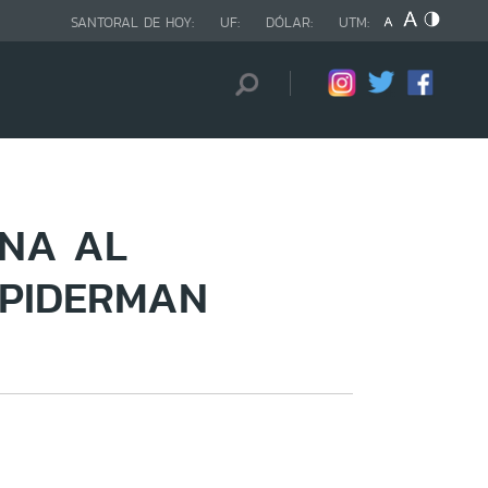
SANTORAL DE HOY:
UF:
DÓLAR:
UTM:
ÍNA AL
SPIDERMAN