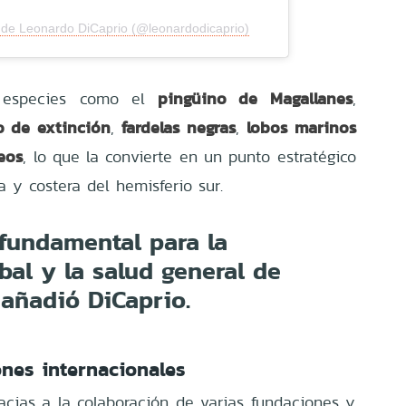
 de Leonardo DiCaprio (@leonardodicaprio)
pingüino de Magallanes
a especies como el
,
o de extinción
fardelas negras
lobos marinos
,
,
eos
, lo que la convierte en un punto estratégico
 y costera del hemisferio sur.
 fundamental para la
bal y la salud general de
 añadió DiCaprio.
nes internacionales
racias a la colaboración de varias fundaciones y