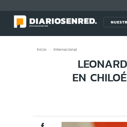
Click acá para ir directamente al contenido
NUESTR
Inicio
Internacional
LEONARD
EN CHILO