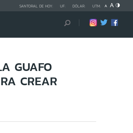
SANTORAL DE HOY:
UF:
DÓLAR:
UTM:
LA GUAFO
ARA CREAR