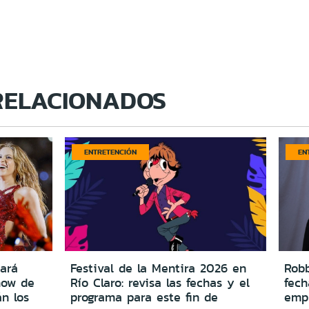
RELACIONADOS
ENTRETENCIÓN
EN
ará
Festival de la Mentira 2026 en
Robb
how de
Río Claro: revisa las fechas y el
fech
n los
programa para este fin de
empi