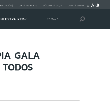
GURACIÓN)
UF:
$ 40.844,79
DÓLAR:
$ 912,41
UTM:
$ 71.649
NUESTRA RED
Tª Máx:
º
PIA GALA
 TODOS