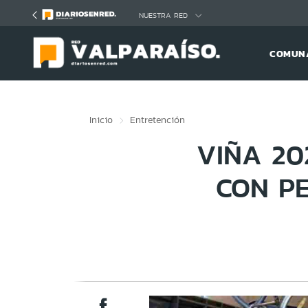
Click acá para ir directamente al contenido
NUESTRA RED
COMUNA
Inicio
Entretención
VIÑA 20
CON P