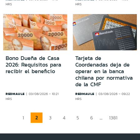
HRS
HRS
Bono Dueña de Casa
Tarjeta de
2026: Requisitos para
Coordenadas deja de
recibir el beneficio
operar en la banca
chilena por normativa
de la CMF
REDMAULE
REDMAULE
03/08/2026 - 10:21
03/08/2026 - 09:22
HRS
HRS
2
...
1
3
4
5
6
1381