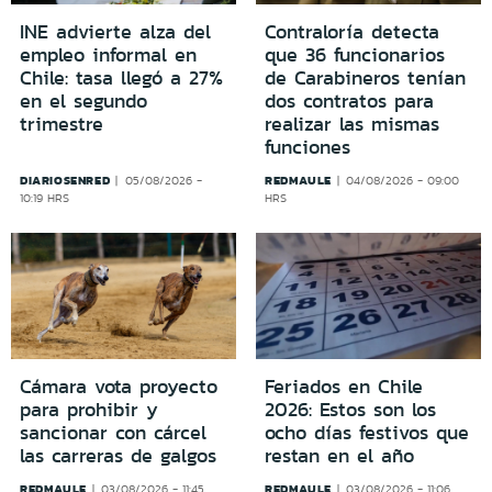
INE advierte alza del
Contraloría detecta
empleo informal en
que 36 funcionarios
Chile: tasa llegó a 27%
de Carabineros tenían
en el segundo
dos contratos para
trimestre
realizar las mismas
funciones
DIARIOSENRED
REDMAULE
05/08/2026 -
04/08/2026 - 09:00
10:19 HRS
HRS
Cámara vota proyecto
Feriados en Chile
para prohibir y
2026: Estos son los
sancionar con cárcel
ocho días festivos que
las carreras de galgos
restan en el año
REDMAULE
REDMAULE
03/08/2026 - 11:45
03/08/2026 - 11:06